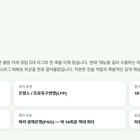
32년 출범 이래 유럽 5대 리그의 한 축을 이뤄 왔습니다. 한때 '재능을 길러 수출하는 
피언스리그 제패로 위상을 한층 끌어올렸습니다. 차분한 전술 색깔과 폭발적인 공격 재
국가·주관
참
프랑스 / 프로축구연맹(LFP)
1
최다 우승
승
파리 생제르맹(PSG) — 약 14회로 역대 최다
하위