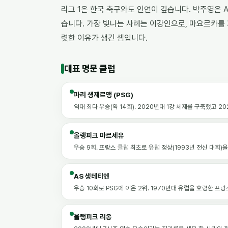
리그 1은 한국 축구와도 인연이 깊습니다. 박주영은 
습니다. 가장 빛나는 사례는 이강인으로, 마요르카를 
렷한 이유가 생긴 셈입니다.
대표 명문 클럽
파리 생제르맹 (PSG)
역대 최다 우승(약 14회). 2020년대 1강 체제를 구축했고 2
올랭피크 마르세유
우승 9회. 프랑스 클럽 최초로 유럽 정상(1993년 전신 대회)
AS 생테티엔
우승 10회로 PSG에 이은 2위. 1970년대 유럽을 호령한 프랑
올랭피크 리옹