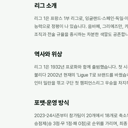
리그 소개
리그 1은 프랑스 1부 리그로, 잉글랜드·스페인·독일
능력으로 정평이 나 있습니다. 음바페, 그리에즈만, 
조직과 전술 규율을 중시하는 차분한 색깔도 공존합니
역사와 위상
리그 1은 1932년 프로화와 함께 출범했습니다. 첫 시즌은
불리다 2002년 현재의 'Ligue 1'로 브랜드를 바
인터 밀란을 꺾고 구단 첫 챔피언스리그 우승을 차지
포맷·운영 방식
2023-24시즌부터 참가팀이 20개에서 18개로 축소
승점제(승 3점·무 1점·패 0점)로 순위를 가리며, 최