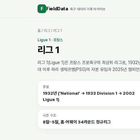
FieldData
F
축구 데이터·기록 아카이브
홈
/
리그
/
리그 1
Ligue 1
·
프랑스
리그 1
리그 1(Ligue 1)은 프랑스 프로축구의 최상위 리그로, 19
대 이후 파리 생제르맹(PSG)의 자본 유입과 2025년 챔
창설
1932년 ('National' → 1933 Division 1 → 2002
Ligue 1)
시즌 구조
8월~5월, 홈·어웨이 34라운드 정규리그