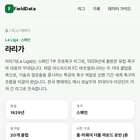
FieldData
F
리그
기록
데이터 가이드
홈
/
리그
/
라리가
La Liga
·
스페인
라리가
라리가(La Liga)는 스페인 1부 프로축구 리그로, 1929년에 출범한 유럽 축구
의 대표적 무대입니다. 레알 마드리드와 FC 바르셀로나라는 두 거대 클럽을
축으로, 기술과 점유율을 중시하는 특유의 축구 색깔로 오랜 기간 세계 축구의
흐름을 이끌어 왔습니다. 한국 팬에게도 메시·호날두의 무대이자 이강인이 거
쳐 간 리그로 친숙합니다.
창설
국가
1929년
스페인
참가팀
시즌 구조
20개 클럽
홈·어웨이 더블 라운드 로빈 (총