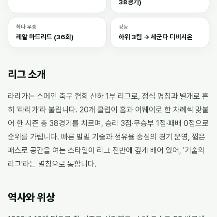
38경기)
최다 우승
강등
레알 마드리드 (36회)
하위 3팀 → 세군다 디비시온
리그 소개
라리가는 스페인 축구 협회 산하 1부 리그로, 정식 명칭과 별개로 흔
히 '라리가'라 불립니다. 20개 클럽이 홈과 어웨이로 한 차례씩 맞붙
어 한 시즌 총 38경기를 치르며, 승리 3점·무승부 1점·패배 0점으로
순위를 가립니다. 빠른 발밑 기술과 점유율 중심의 경기 운영, 짧은
패스로 공간을 여는 스타일이 리그 전반에 깊게 배어 있어, '기술의
리그'라는 별칭으로 통합니다.
역사와 위상