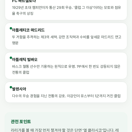
FC 바르셀로나
1929년 초대 챔피언이자 통산 29회 우승. '클럽 그 이상'이라는 모토와 점유
율 축구의 상징
아틀레티코 마드리드
두 거함을 추격하는 제3의 세력. 강한 조직력과 수비를 앞세운 마드리드 연고
명문
아틀레틱 빌바오
바스크 혈통 선수만 기용하는 원칙으로 유명. 1부에서 한 번도 강등되지 않은
전통의 클럽
발렌시아
다수의 우승 경험을 지닌 전통의 강호. 이강인이 유스부터 1군까지 거친 클럽
관전 포인트
라리가를 볼 때 가장 먼저 챙겨야 할 것은 단연 '엘 클라시코'입니다. 레